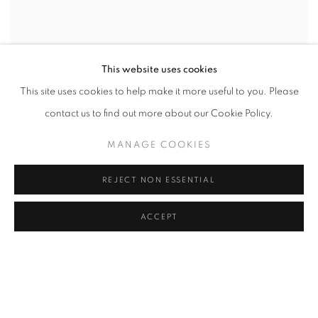
This website uses cookies
This site uses cookies to help make it more useful to you. Please
contact us to find out more about our Cookie Policy.
MANAGE COOKIES
REJECT NON ESSENTIAL
ACCEPT
STARTING IN THE DOMINICAN
REPUBLIC, ELSA MALDONADO AND
NICOLE BAINOV ARE FORGING GLOBAL